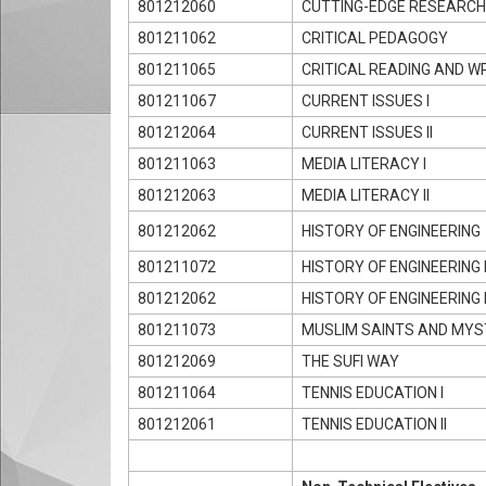
801212060
CUTTING-EDGE RESEARCH I
801211062
CRITICAL PEDAGOGY
801211065
CRITICAL READING AND W
801211067
CURRENT ISSUES I
801212064
CURRENT ISSUES II
801211063
MEDIA LITERACY I
801212063
MEDIA LITERACY II
801212062
HISTORY OF ENGINEERING
801211072
HISTORY OF ENGINEERING 
801212062
HISTORY OF ENGINEERING I
801211073
MUSLIM SAINTS AND MYS
801212069
THE SUFI WAY
801211064
TENNIS EDUCATION I
801212061
TENNIS EDUCATION II