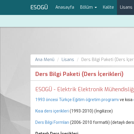
ESOGÜ
Anasayfa
Bölüm
Kalite
Lisans
Ana Menü
Lisans
Ders Bilgi Paketi (Ders İçeri
Ders Bilgi Paketi (Ders İçerikleri)
ESOGÜ - Elektrik Elektronik Mühendisli
1993 öncesi Türkçe Eğitim öğretim programı
ve kısa
Kısa ders içerikleri
(1993-2010) (İngilizce)
Ders Bilgi Formları
(2006-2010 formatlı) (detaylı ders i
Detaylı Ders İçerikleri