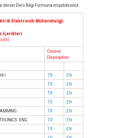
z dersin Ders Bilgi Formuna erişebilirsiniz.
ktrik Elektronik Mühendisliği
 İçerikleri
ıyla)
Course
Description
İ I
TR
EN
TR
EN
TR
EN
TR
EN
RAMMING
TR
EN
TRONICS ENG.
TR
EN
TR
EN
TR
EN