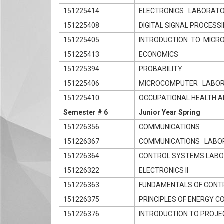
151225414
ELECTRONICS LABORAT
151225408
DIGITAL SIGNAL PROCESS
151225405
INTRODUCTION TO MIC
151225413
ECONOMICS
151225394
PROBABILITY
151225406
MICROCOMPUTER LABO
151225410
OCCUPATIONAL HEALTH AN
Semester # 6
Junior Year Spring
151226356
COMMUNICATIONS
151226367
COMMUNICATIONS LABO
151226364
CONTROL SYSTEMS LAB
151226322
ELECTRONICS II
151226363
FUNDAMENTALS OF CONT
151226375
PRINCIPLES OF ENERGY C
151226376
INTRODUCTION TO PROJ