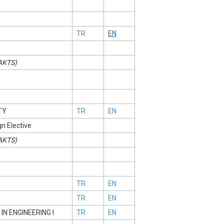
TR
EN
 AKTS)
TY
TR
EN
gn Elective
 AKTS)
TR
EN
TR
EN
N ENGINEERING I
TR
EN