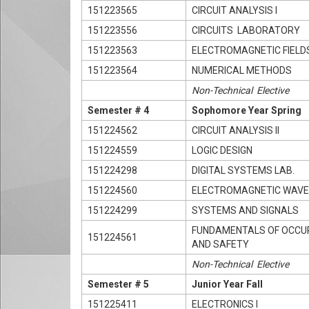
151223565
CIRCUIT ANALYSIS I
151223556
CIRCUITS LABORATORY
151223563
ELECTROMAGNETIC FIELD
151223564
NUMERICAL METHODS
Non-Technical Elective
Semester # 4
Sophomore Year Spring
151224562
CIRCUIT ANALYSIS II
151224559
LOGIC DESIGN
151224298
DIGITAL SYSTEMS LAB.
151224560
ELECTROMAGNETIC WAV
151224299
SYSTEMS AND SIGNALS
FUNDAMENTALS OF OCCU
151224561
AND SAFETY
Non-Technical Elective
Semester # 5
Junior Year Fall
151225411
ELECTRONICS I