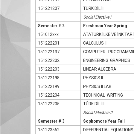
151221207
TÜRK DİLİ I
Social Elective I
Semester # 2
Freshman Year Spring
151012xxx
ATATÜRK İLKE.VE İNK.TARİH
151222201
CALCULUS II
151222137
COMPUTER PROGRAMMI
151222202
ENGINEERING GRAPHICS
151222203
LINEAR ALGEBRA
151222198
PHYSICS II
151222199
PHYSICS II LAB
151222204
TECHNICAL WRITING
151222205
TÜRK DİLİ II
Social Elective II
Semester # 3
Sophomore Year Fall
151223562
DIFFERENTIAL EQUATIONS