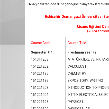
Aşağıdaki tabloda dil seçeneğine tıklayarak istediğini
Eskişehir Osmangazi Üniversitesi Ele
Lisans Eğitimi Ders
(2024 format
Course Code
Course Title
Semester # 1
Freshman Year Fall
151011208
ATATÜRK İLKE.VE İNK.TARİH
151221202
CALCULUS I
151221195
CHEMISTRY
151221132
EXPOSITORY WRITING
151221203
INTRODUCTION TO PROG
151221204
INT.TO ELECTRICAL&ELEC
151221198
PHYSICS I
151221199
PHYSICS I LAB.