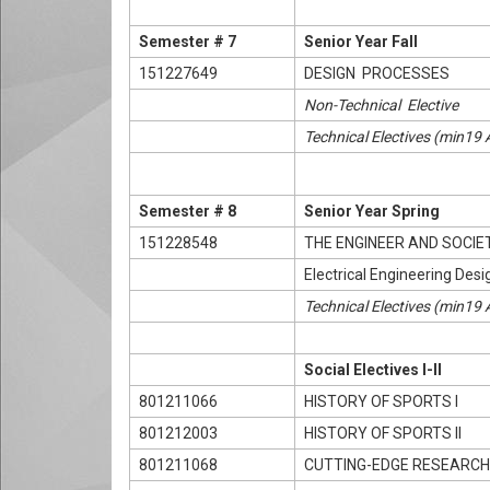
Semester # 7
Senior Year Fall
151227649
DESIGN PROCESSES
Non-Technical Elective
Technical Electives (min19
Semester # 8
Senior Year Spring
151228548
THE ENGINEER AND SOCIE
Electrical Engineering Desi
Technical Electives (min19
Social Electives I-II
801211066
HISTORY OF SPORTS I
801212003
HISTORY OF SPORTS II
801211068
CUTTING-EDGE RESEARCH I