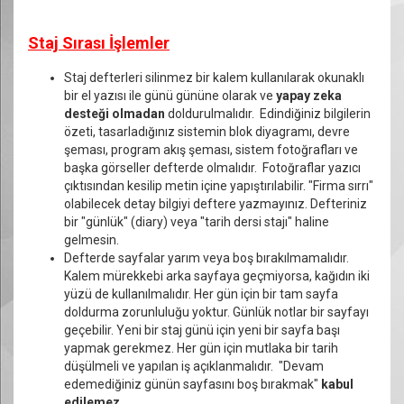
Staj Sırası İşlemler
Staj defterleri silinmez bir kalem kullanılarak okunaklı
bir el yazısı ile günü gününe olarak ve
yapay zeka
desteği olmadan
doldurulmalıdır. Edindiğiniz bilgilerin
özeti, tasarladığınız sistemin blok diyagramı, devre
şeması, program akış şeması, sistem fotoğrafları ve
başka görseller defterde olmalıdır. Fotoğraflar yazıcı
çıktısından kesilip metin içine yapıştırılabilir. "Firma sırrı"
olabilecek detay bilgiyi deftere yazmayınız. Defteriniz
bir "günlük" (diary) veya "tarih dersi stajı" haline
gelmesin.
Defterde sayfalar yarım veya boş bırakılmamalıdır.
Kalem mürekkebi arka sayfaya geçmiyorsa, kağıdın iki
yüzü de kullanılmalıdır. Her gün için bir tam sayfa
doldurma zorunluluğu yoktur. Günlük notlar bir sayfayı
geçebilir. Yeni bir staj günü için yeni bir sayfa başı
yapmak gerekmez. Her gün için mutlaka bir tarih
düşülmeli ve yapılan iş açıklanmalıdır. "Devam
edemediğiniz günün sayfasını boş bırakmak"
kabul
edilemez
.