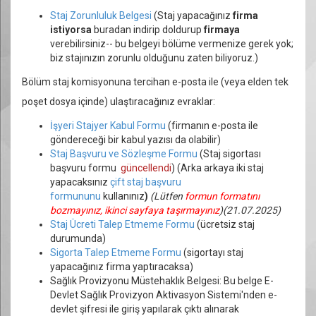
Staj Zorunluluk Belgesi
(Staj yapacağınız
firma
istiyorsa
buradan indirip doldurup
firmaya
verebilirsiniz-- bu belgeyi bölüme vermenize gerek yok;
biz stajınızın zorunlu olduğunu zaten biliyoruz.)
Bölüm staj komisyonuna tercihan e-posta ile (veya elden tek
poşet dosya içinde) ulaştıracağınız evraklar:
İşyeri Stajyer Kabul Formu
(firmanın e-posta ile
göndereceği bir kabul yazısı da olabilir)
Staj Başvuru ve Sözleşme Formu
(Staj sigortası
başvuru formu
güncellendi
) (Arka arkaya iki staj
yapacaksınız
çift staj başvuru
formununu
kullanınız
)
(Lütfen
formun formatını
bozmayınız, ikinci sayfaya taşırmayınız
)(21.07.2025)
Staj Ücreti Talep Etmeme Formu
(ücretsiz staj
durumunda)
Sigorta Talep Etmeme Formu
(sigortayı staj
yapacağınız firma yaptıracaksa)
Sağlık Provizyonu Müstehaklık Belgesi: Bu belge E-
Devlet Sağlık Provizyon Aktivasyon Sistemi'nden e-
devlet şifresi ile giriş yapılarak çıktı alınarak