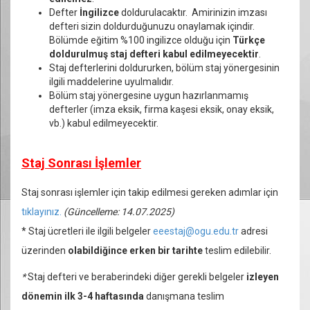
Defter
İngilizce
doldurulacaktır. Amirinizin imzası
defteri sizin doldurduğunuzu onaylamak içindir.
Bölümde eğitim %100 ingilizce olduğu için
Türkçe
doldurulmuş staj defteri kabul edilmeyecektir
.
Staj defterlerini doldururken, bölüm staj yönergesinin
ilgili maddelerine uyulmalıdır.
Bölüm staj yönergesine uygun hazırlanmamış
defterler (imza eksik, firma kaşesi eksik, onay eksik,
vb.) kabul edilmeyecektir.
Staj Sonrası İşlemler
Staj sonrası işlemler için takip edilmesi gereken adımlar için
tıklayınız.
(Güncelleme: 14.07.2025)
*
Staj ücretleri ile ilgili belgeler
eeestaj@ogu.edu.tr
adresi
üzerinden
olabildiğince erken bir tarihte
teslim edilebilir.
*
Staj defteri ve beraberindeki diğer gerekli belgeler
izleyen
dönemin ilk 3-4 haftasında
danışmana teslim