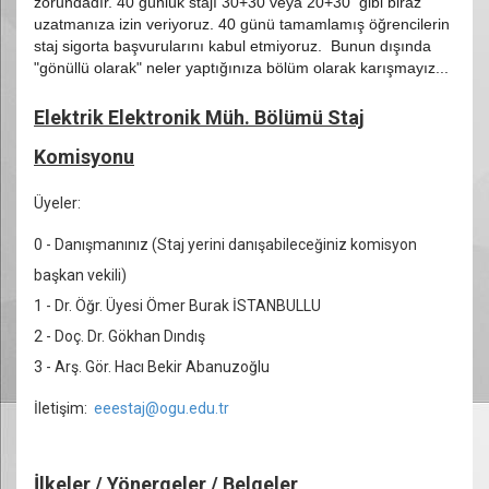
zorundadır. 40 günlük stajı 30+30 veya 20+30 gibi biraz
uzatmanıza izin veriyoruz. 40 günü tamamlamış öğrencilerin
staj sigorta başvurularını kabul etmiyoruz.
Bunun dışında
"gönüllü olarak" neler yaptığınıza bölüm olarak karışmayız...
Elektrik Elektronik Müh. Bölümü Staj
Komisyonu
Üyeler:
0 - Danışmanınız (Staj yerini danışabileceğiniz komisyon
başkan vekili)
1 - Dr. Öğr. Üyesi Ömer Burak İSTANBULLU
2 - Doç. Dr. Gökhan Dındış
3 -
Arş. Gör. Hacı Bekir Abanuzoğlu
İletişim:
eeestaj@ogu.edu.tr
İlkeler / Yönergeler / Belgeler