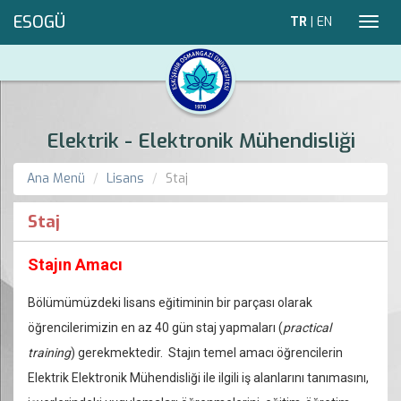
ESOGÜ
TR
|
EN
Toggl
navig
Elektrik - Elektronik Mühendisliği
Ana Menü
Lisans
Staj
Staj
Stajın Amacı
Bölümümüzdeki lisans eğitiminin bir parçası olarak
öğrencilerimizin en az 40 gün staj yapmaları (
practical
training
) gerekmektedir. Stajın temel amacı öğrencilerin
Elektrik Elektronik Mühendisliği ile ilgili iş alanlarını tanımasını,