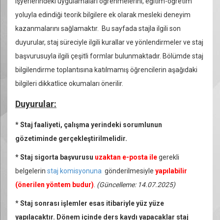
işyerlerindeki uygulamaları öğrenmelerini, eğitim-öğretim
yoluyla edindiği teorik bilgilere ek olarak mesleki deneyim
kazanmalarını sağlamaktır. Bu sayfada stajla ilgili son
duyurular, staj süreciyle ilgili kurallar ve yönlendirmeler ve staj
başvurusuyla ilgili çeşitli formlar bulunmaktadır. Bölümde staj
bilgilendirme toplantısına katılmamış öğrencilerin aşağıdaki
bilgileri dikkatlice okumaları önerilir.
Duyurular:
*
Staj faaliyeti, çalışma yerindeki sorumlunun
gözetiminde gerçekleştirilmelidir.
* Staj sigorta başvurusu
uzaktan e-posta ile
gerekli
belgelerin
staj komisyonuna
gönderilmesiyle
yapılabilir
(önerilen yöntem budur)
.
(Güncelleme: 14.07.2025)
*
S
taj
sonrası işlemler esas itibariyle
yüz yüze
yapılacaktır. Dönem içinde ders kaydı yapacaklar staj