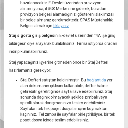
hazırlanacaktır. E-Devlet üzerinden provizyon
alınamıyorsa, il SGK Merkezine giderek, buradan
provizyon belgesi alamadığınızı gösteren ıslak imzalı
bir belge almanız gerekmektedir. SPAS Müstehaklık
Belgesi almak için
tıklayınız
Staj sigorta giriş belgesi
ni E-devlet üzerinden "4A işe giriş
bildirgesi" diye arayarak bulabilirsiniz. Firma istiyorsa oradan
indirip kulanabilirsiniz.
​Staj yapacağınız işyerine gitmeden önce bir Staj Defteri
hazırlamanız gerekiyor:
Staj Defteri
satıştan kaldırılmıştır. Bu
bağlantıda
yer
alan dokümanın çıktısını kullanabilir, defter haline
getirebilir gerektiğinde sayfa ilave edebilirsiniz. Staj
sonunda dağınık olmayacak şekilde zımbalı veya
spiralli olarak danışmanınıza teslim edebilirsiniz.
Sayfaları tek tek poşet dosyalar içine koymaktan
kaçınınız. Tel zımba ile sayfalar birleştirildiyse, bir tek
poşet dosya içinde teslim edebilirsiniz.