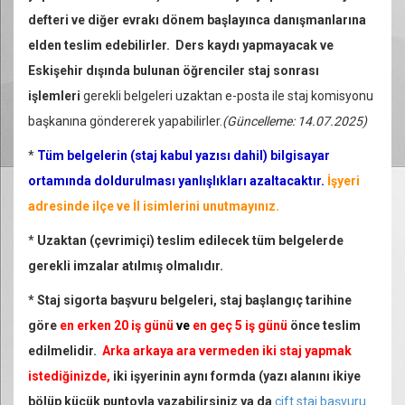
defteri ve diğer evrakı
dönem başlayınca
danışmanlarına
elden teslim edebilirler. Ders kaydı yapmayacak ve
Eskişehir dışında bulunan öğrenciler staj sonrası
işlemleri
gerekli belgeleri uzaktan e-posta ile staj komisyonu
başkanına göndererek yapabilirler.
(Güncelleme: 14.07.2025)
*
Tüm belgelerin (staj kabul yazısı dahil) bilgisayar
ortamında doldurulması yanlışlıkları azaltacaktır.
İşyeri
adresinde ilçe ve İl isimlerini unutmayınız.
*
Uzaktan (çevrimiçi) teslim edilecek tüm belgelerde
gerekli imzalar atılmış olmalıdır.
*
Staj sigorta başvuru belgeleri, staj başlangıç tarihine
göre
en erken
20 iş günü
ve
en geç
5 iş günü
önce teslim
edilmelidir.
Arka arkaya ara vermeden iki staj yapmak
istediğinizde,
iki işyerinin aynı formda (yazı alanını ikiye
bölüp küçük puntoyla yazabilirsiniz ya da
çift staj başvuru