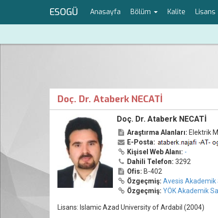
ESOGÜ
Anasayfa
Bölüm
Kalite
Lisans
Doç. Dr. Ataberk NECATİ
Doç. Dr. Ataberk NECATİ
Araştırma Alanları:
Elektrik M
E-Posta:
Kişisel Web Alanı:
-
Dahili Telefon:
3292
Ofis:
B-402
Özgeçmiş:
Avesis Akademik 
Özgeçmiş:
YÖK Akademik Sa
Lisans: Islamic Azad University of Ardabil (2004)