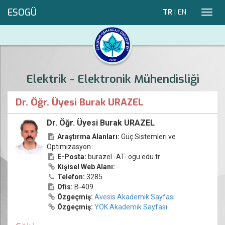
ESOGÜ
TR
|
EN
Toggl
navig
Elektrik - Elektronik Mühendisliği
Dr. Öğr. Üyesi Burak URAZEL
Dr. Öğr. Üyesi Burak URAZEL
Araştırma Alanları:
Güç Sistemleri ve
Optimizasyon
E-Posta:
burazel -AT- ogu.edu.tr
Kişisel Web Alanı:
-
Telefon:
3285
Ofis:
B-409
Özgeçmiş:
Avesis Akademik Sayfası
Özgeçmiş:
YÖK Akademik Sayfası