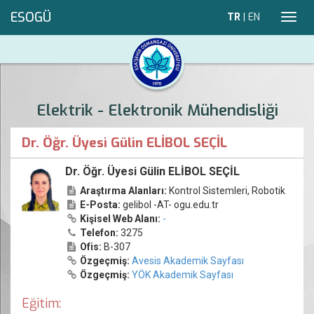
ESOGÜ
TR
|
EN
Toggl
navig
Elektrik - Elektronik Mühendisliği
Dr. Öğr. Üyesi Gülin ELİBOL SEÇİL
Dr. Öğr. Üyesi Gülin ELİBOL SEÇİL
Araştırma Alanları:
Kontrol Sistemleri, Robotik
E-Posta:
gelibol -AT- ogu.edu.tr
Kişisel Web Alanı:
-
Telefon:
3275
Ofis:
B-307
Özgeçmiş:
Avesis Akademik Sayfası
Özgeçmiş:
YÖK Akademik Sayfası
Eğitim: