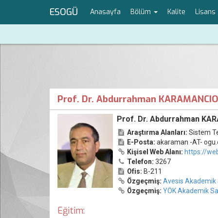
ESOGÜ
Anasayfa
Bölüm
Kalite
Lisans
Prof. Dr. Abdurrahman KARAMANCI
Prof. Dr. Abdurrahman K
Araştırma Alanları:
Sistem Te
E-Posta:
akaraman -AT- ogu.
Kişisel Web Alanı:
https://we
Telefon:
3267
Ofis:
B-211
Özgeçmiş:
Avesis Akademik 
Özgeçmiş:
YÖK Akademik Sa
Eğitim: