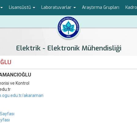
Lisansüstü
Laboratuvarlar
Araştırma Grupları
Kadr
Elektrik - Elektronik Mühendisliği
OĞLU
ARAMANCIOĞLU
orisi ve Kontrol
edu.tr
b.ogu.edu.tr/akaraman
Sayfası
yfası