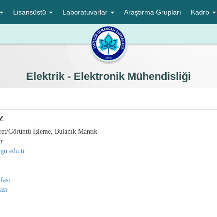
Lisansüstü
Laboratuvarlar
Araştırma Grupları
Kadro
Elektrik - Elektronik Mühendisliği
UZ
ret/Görüntü İşleme, Bulanık Mantık
tr
ogu.edu.tr
fası
ası