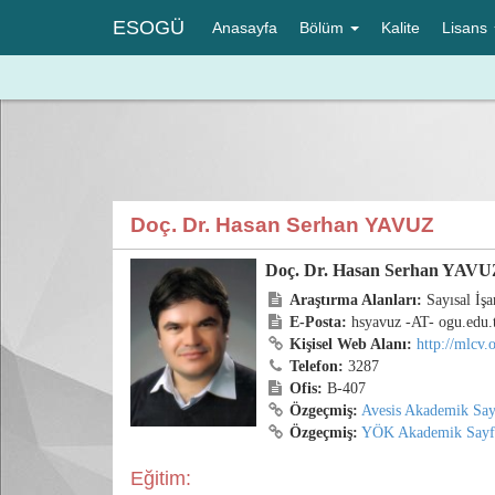
ESOGÜ
Anasayfa
Bölüm
Kalite
Lisans
Doç. Dr. Hasan Serhan YAVUZ
Doç. Dr. Hasan Serhan YAV
Araştırma Alanları:
Sayısal İşa
E-Posta:
hsyavuz -AT- ogu.edu.
Kişisel Web Alanı:
http://mlcv.
Telefon:
3287
Ofis:
B-407
Özgeçmiş:
Avesis Akademik Say
Özgeçmiş:
YÖK Akademik Sayf
Eğitim: