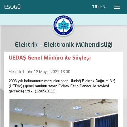
ESOGÜ
TR
|
EN
Toggl
navig
Elektrik - Elektronik Mühendisliği
UEDAŞ Genel Müdürü ile Söyleşi
Etkinlik Tarihi: 12 Mayıs 2022 13:00
2003 yılı bölümümüz mezunlarından
Uludağ Elektrik Dağıtım A.Ş
(UEDAŞ) genel müdürü sayın
Gökay Fatih Danacı ile söyleşi
gerçekleştirdik. (
12/05/2022)