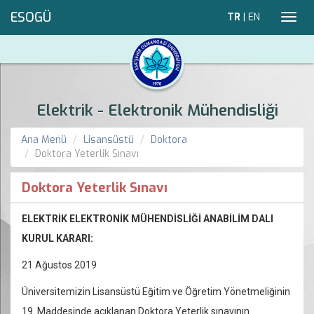
ESOGÜ
TR
|
EN
Toggl
navig
Elektrik - Elektronik Mühendisliği
Ana Menü
Lisansüstü
Doktora
Doktora Yeterlik Sınavı
Doktora Yeterlik Sınavı
ELEKTRİK ELEKTRONİK MÜHENDİSLİĞİ ANABİLİM DALI
KURUL KARARI:
21 Ağustos 2019
Üniversitemizin Lisansüstü Eğitim ve Öğretim Yönetmeliğinin
19. Maddesinde açıklanan Doktora Yeterlik sınavının