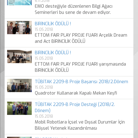
6.11.2018
EMO desteğiyle düzenlenen Bilgi Ağacı
Seminerleri bu sene de devam ediyor.
BİRİNCİLİK ÖDÜLÜ !
15.05.2018
ETTOM FAIR PLAY PROJE FUARI Arçelik Dream
and Act BİRİNCİLİK ÖDÜLÜ
BİRİNCİLİK ÖDÜLÜ !
15.05.2018
ETTOM FAIR PLAY PROJE FUARI yarışmasında
BİRİNCİLİK ÖDÜLÜ
TÜBİTAK 2209-B Proje Başarısı 2018/2.Dönem
15.05.2018
Quadrotor Kullanarak Kapalı Mekan Keşfi
TÜBİTAK 2209-B Proje Desteği (2018/2.
Dönem)
15.05.2018
Mobil Robotlara İçsel ve Dışsal Durumlar İçin
Bilişsel Yetenek Kazandırılması