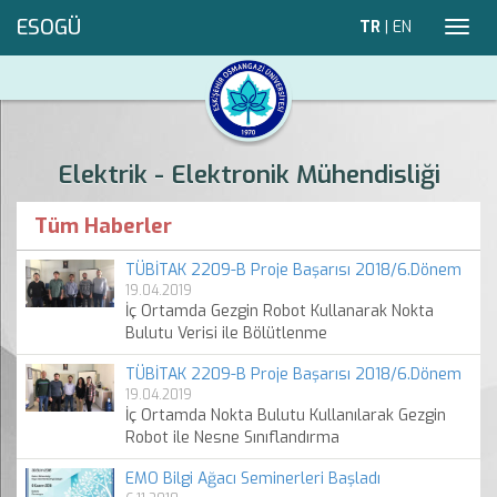
ESOGÜ
TR
|
EN
Toggl
navig
Elektrik - Elektronik Mühendisliği
Tüm Haberler
TÜBİTAK 2209-B Proje Başarısı 2018/6.Dönem
19.04.2019
İç Ortamda Gezgin Robot Kullanarak Nokta
Bulutu Verisi ile Bölütlenme
TÜBİTAK 2209-B Proje Başarısı 2018/6.Dönem
19.04.2019
İç Ortamda Nokta Bulutu Kullanılarak Gezgin
Robot ile Nesne Sınıflandırma
EMO Bilgi Ağacı Seminerleri Başladı