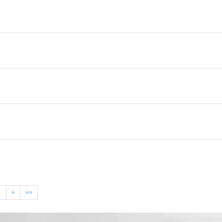
…
»
»»