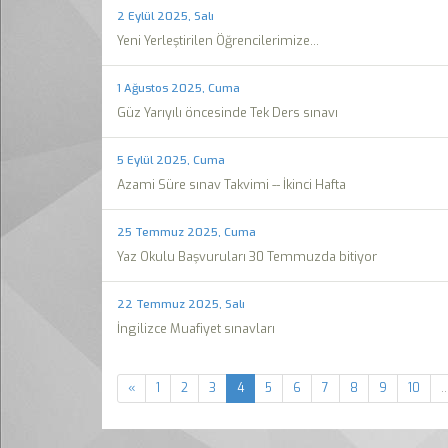
2 Eylül 2025, Salı
Yeni Yerleştirilen Öğrencilerimize...
1 Ağustos 2025, Cuma
Güz Yarıyılı öncesinde Tek Ders sınavı
5 Eylül 2025, Cuma
Azami Süre sınav Takvimi -- İkinci Hafta
25 Temmuz 2025, Cuma
Yaz Okulu Başvuruları 30 Temmuzda bitiyor
22 Temmuz 2025, Salı
İngilizce Muafiyet sınavları
«
1
2
3
4
5
6
7
8
9
10